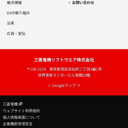
拠点情報
お問い合わせ
DXの取り組み
沿革
広告・宣伝
三菱電機
ソフトウエア株式会社
〒105-5129
東京都港区浜松町二丁目4番1号
世界貿易センタービル南館29階
Googleマップ
三菱電機
ウェブサイト利用規約
個人情報保護について
企業機密管理宣言