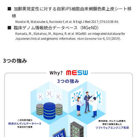
■
加齢黄斑変性に対する自家iPS細胞由来網膜色素上皮シート移
植
Mandai M, Watanabe A, Kurimoto Y, et al. N Engl J Med 2017;376:1038-46.
■
臨床ゲノム情報統合データベース（MGeND）
Kamada, M., Nakatsui, M., Kojima, R. et al. MGeND: an integrated database for
Japanese clinical and genomic information.
Hum Genome Var
6, 53 (2019).
3つの強み