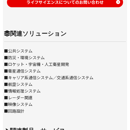
ライフサイエンスについてのお問い合わせ
関連ソリューション
■
公共システム
■
防災・環境システム
■
ロケット・宇宙機・人工衛星開発
■
衛星通信システム
■
キャリア系通信システム／交通系通信システム
■
航空システム
■
情報処理システム
■
レーダー関連
■
映像システム
■
回路設計