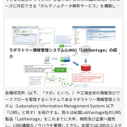
ーズに対応できる「がんゲノムデータ解析サービス」を構築し
た。このサービスは、これまで生命科学基礎研究分野の支援事業
で培ったバイオインフォマティクスを最大限活用し、治療方針の
決定に必要な遺伝子変異情報を医師に対してわかりやすく、すば
やく提供することが可能である。また、このサービスではインタ
ーネットから分離したセキュアな環境で自動的に解析を行うこと
ができ、安全かつすみやかに情報を提供することを可能にしてい
ラボラトリー情報管理システム(LIMS)「LabVantage」の紹
る。本稿では当社で提供するがんゲノムデータ解析サービスにつ
介
いて紹介を行う。
各種研究所（以下、「ラボ」という。）や工場全体の情報及びワ
ークフローを管理するシステムであるラボラトリー情報管理シス
テム（Laboratory Information Management System: 以下
「LIMS」と称す）を紹介する。我々は米国LabVantage社のLIMS
製品「LabVantage」をこれまでに大学、病院及び企業へ販売
し、LIMS構築のノウハウを蓄積してきた。本稿ではLIMSのシステ