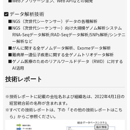
■
Webアプリケーション、Web APIなどの開発
データ解析技術
■
NGS（次世代シーケンサー）データの各種解析
■
NGS（次世代シーケンサー）向け大規模ゲノム解析システム
RNA-Seqデータ解析/RAD-Seqデータ解析/SNPs解析/シンテニ
ー解析など
■
がんに関する全ゲノムデータ解析、Exomeデータ解析
■
難病単一遺伝子疾患に関する全ゲノムトリオデータ解析
■
ゲノム医療のためのリアルワールドデータ（RWD）に対する
AI活用
技術レポート
※
技術レポートに記載の会社名および組織名は、2022年4月1日の
経営統合前の名称が含まれます。
※
すべての技術レポートは、下の「その他の技術レポートはこち
ら」からご参照ください。