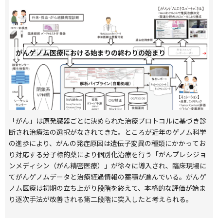
を含む臨床データの蓄積が進んだ。がんゲノム医療から蓄積され
た臨床データは、従来の臨床研究や治験から得られたデータベー
スに比べて、診療全般に関する情報が含まれており、Reverse
Translational Researchと呼ばれるアプローチで新たな創薬や生
命保険サービスなどの研究開発が進められている。本稿では、当
がんゲノム医療における始まりの終わりの始まり
社のがんゲノムデータベースについて紹介する。
「がん」は原発臓器ごとに決められた治療プロトコルに基づき診
断され治療法の選択がなされてきた。ところが近年のゲノム科学
の進歩により、がんの発症原因は遺伝子変異の種類にかかってお
り対応する分子標的薬により個別化治療を行う「がんプレシジョ
ンメディシン（がん精密医療）」が徐々に導入され、臨床現場に
てがんゲノムデータと治療経過情報の蓄積が進んでいる。がんゲ
ノム医療は初期の立ち上がり段階を終えて、本格的な評価が始ま
り逐次手法が改善される第二段階に突入したと考えられる。