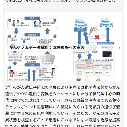
ても2015年4月以降がんクリニカルシーケンスが自費診療として
提供され始めた。厚労省もクリニカルシーケンスを「がんゲノム
医療」のかなめの検査として位置づけ、健康保険制度の中で提供
できるような体制を急速に立ち上げつつある。本稿においては、
現在国内で急速に発展しつつある「がんクリニカルシーケンス」
について、原理などの解説と将来の動向予測について、初めて聞
く方にもわかりやすく解説する。
がんゲノムデータ解析：臨床現場への実装
近年のがん遺伝子研究の発展により治療法は化学療法薬からがん
遺伝子やがん遺伝子変異をターゲットにした分子標的薬中心の時
代に向けて急速に変化している。さらに最新の治療法である免疫
チェックポイント阻害剤はがん細胞にみられる高頻度の遺伝子変
異に対する免疫反応を利用している。そのため、がんの遺伝子変
異状態を検査することで患者にこれまでにない最適な治療を提案
できる可能性がでてきた。当社では、これらの臨床現場からのニ