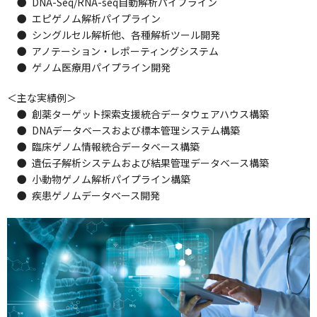
●
DNA-Seq/RNA-seq自動解析パイプライン
●
エピゲノム解析パイプライン
●
シングルセル解析他、各種解析ツール開発
●
アノテーション・レポーティングシステム
●
ゲノム医療用パイプライン開発
＜主な実績例＞
●
創薬ターゲット探索支援統合データウェアハウス構築
●
DNAデータベースおよび標本管理システム構築
●
臨床ゲノム情報統合データベース構築
●
遺伝子解析システムおよび結果管理データベース構築
●
小動物ゲノム解析パイプライン構築
●
疾患ゲノムデータベース開発