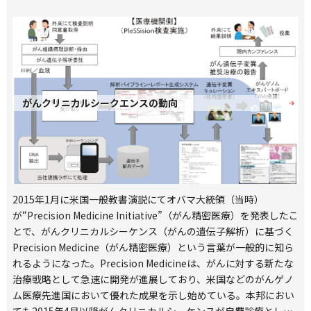
カルシーケンスの結果を臨床情報と合わせて統合する「臨床ゲノ
ム情報統合データベースプロジェクト」が立ち上げられ、データ
ベースとしてMGeND（Medical Genomics japan variant
Database）が構築された。MGeNDでは、日本人特有の遺伝子変
異だけでなく、有名疾患関連DBと連携し、キュレーション現場で
活用可能なデータベースとなっている。本稿では、MGeNDのコ
ンセプトから画面、応用事例について紹介する。
がんクリニカルシークエンスの動向
2015年1月に米国一般教書演説にてオバマ大統領（当時）
が“Precision Medicine Initiative”（がん精密医療）を発表したこ
とで、がんクリニカルシーケンス（がんの遺伝子解析）に基づく
Precision Medicine（がん精密医療）という言葉が一般的に知ら
れるようになった。Precision Medicineは、がんに対する新たな
治療戦略として急速に開発が進展しており、米国などのがんゲノ
ム医療先進国において優れた成果を示し始めている。本邦におい