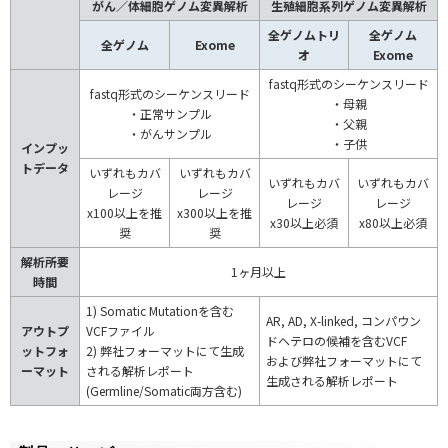
がん／体細胞ゲノム変異解析
生殖細胞系列ゲノム変異解析
全ゲノムトリ
全ゲノム
全ゲノム
Exome
オ
Exome
fastq形式のシーケンスリード
fastq形式のシーケンスリード
・母親
・正常サンプル
・父親
・がんサンプル
・子供
インプッ
トデータ
いずれもカバ
いずれもカバ
いずれもカバ
いずれもカバ
レージ
レージ
レージ
レージ
x100以上を推
x300以上を推
x30以上必須
x80以上必須
奨
奨
解析所要
1ヶ月以上
時間
1) Somatic Mutationを含む
AR, AD, X-linked, コンパウン
アウトプ
VCFファイル
ドヘテロの候補を含むVCF
ットフォ
2) 弊社フォーマットにて生成
および弊社フォーマットにて
ーマット
される解析レポート
生成される解析レポート
(Germline/Somatic両方含む)