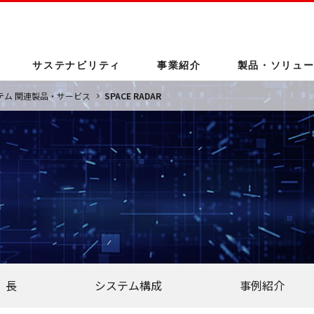
このページの本文へ
サステナビリティ
事業紹介
製品・ソリュ
テム 関連製品・サービス
SPACE RADAR
念
能な社会の実現
通信
通信
社長挨拶
あらゆる人の尊重
防衛システム
FA・産業メカトロニクス
アーカイブ
り組み
ューション
沿革
空調・冷熱
サイエンス
組込ソリューション
報保護について
企業機密管理宣言
 長
システム構成
事例紹介
達基本方針
人権への取り組み