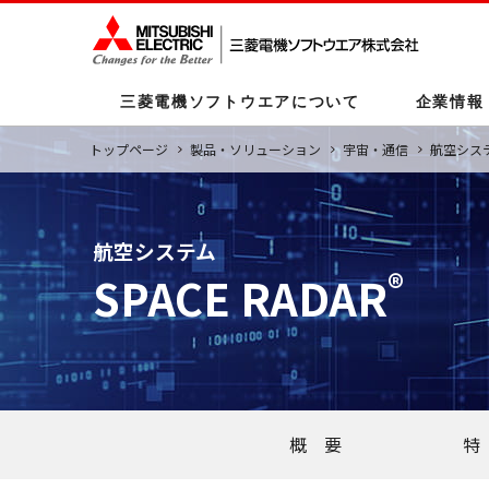
三菱電機ソフトウエアについて
企業情報
トップページ
製品・ソリューション
宇宙・通信
航空シス
企業情報
サステナビリティ
事業紹介
製品・ソリューション
テクノロジー
航空システム
®
SPACE RADAR
会社概要
持続可能な地球環境の実現
公共・エネルギー
公共・エネルギー
事業分野別
企業理
持続可
宇宙・
宇宙・
年度別
拠点情報
モビリティ
ライフサイエンス
DXの取
ビル
ITソリ
サステナビリティ実現に向けた
セキュリティー
ライフ
イノベーションの促進
CSRへの取り組み
個人情
概 要
特
マルチステークホルダー方針
資材調