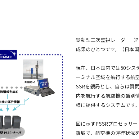
受動型二次監視レーダー（P
成果のひとつです。（日本国特許：29
現在、日本国内では50シス
ーミナル空域を航行する航空
SSRを親局とし、自らは質
内を航行する航空機の識別情報
様に提供するシステムです
図に示すPSSRプロセッサー
覆域で、航空機の運行状況