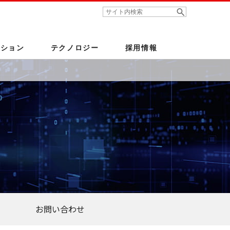
検索キーワード入力
ーション
テクノロジー
採用情報
役員・組織
コーポレート・ガバナンス
FA・産業メカトロニクス
セキュリティー
とコンプライアンスの持続的強化
映像
労働者派遣事業に関する情報公開
お問い合わせ