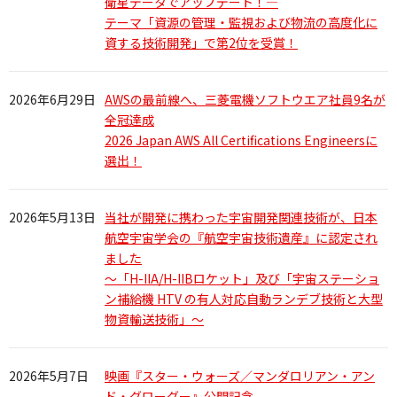
衛星データでアップデート！―
テーマ「資源の管理・監視および物流の高度化に
資する技術開発」で第2位を受賞！
2026年6月29日
AWSの最前線へ、三菱電機ソフトウエア社員9名が
全冠達成
2026 Japan AWS All Certifications Engineersに
選出！
2026年5月13日
当社が開発に携わった宇宙開発関連技術が、日本
航空宇宙学会の『航空宇宙技術遺産』に認定され
ました
～「H-IIA/H-IIBロケット」及び「宇宙ステーショ
ン補給機 HTV の有人対応自動ランデブ技術と大型
物資輸送技術」～
2026年5月7日
映画『スター・ウォーズ／マンダロリアン・アン
ド・グローグー』公開記念