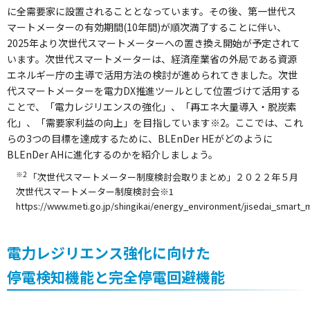
に全需要家に設置されることとなっています。その後、第一世代ス
マートメーターの有効期間(10年間)が順次満了することに伴い、
2025年より次世代スマートメーターへの置き換え開始が予定されて
います。次世代スマートメーターは、経済産業省の外局である資源
エネルギー庁の主導で活用方法の検討が進められてきました。次世
代スマートメーターを電力DX推進ツールとして位置づけて活用する
ことで、「電力レジリエンスの強化」、「再エネ大量導入・脱炭素
化」、「需要家利益の向上」を目指しています
※2
。ここでは、これ
らの3つの目標を達成するために、BLEnDer HEがどのように
BLEnDer AHに進化するのかを紹介しましょう。
※2
「次世代スマートメーター制度検討会取りまとめ」２０２２年５月
次世代スマートメーター制度検討会※1
https://www.meti.go.jp/shingikai/energy_environment/jisedai_smart_
電力レジリエンス強化に向けた
停電検知機能と完全停電回避機能