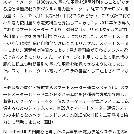
スマートメーターは30分毎の電力使用量を遠隔計測することができ
る通信機能搭載のデジタル式電力量メーター。従来のアナログ式電
力量メーターでは月1回検針員が目視で検針を行い、この検針で得ら
れた電力使用量から電気料金を算出していました。2014年から導入
されたスマートメーターにより、30分に1度、リアルタイムの電力
使用量データを遠隔計測できるようになりました。スマートメータ
ーの利便は検針業務自動化だけにとどまりません。スマートメータ
ーにより、消費者は時間帯によって電力量料金が変わるプランを選
択できるようになり、また、マイページを利用することで電気代の
節約に役立つ時間帯別の電力使用量を確認できるようになりまし
た。スマートメーターは電力インフラの基盤として活用されていま
す。
三菱電機が開発・提供するスマートメーター通信システムは、スマ
ートメーターとヘッドエンドシステム間を各種通信方式で接続し、
収集したメーターデータを上位のメーターデータ管理システムに送
信するためのシステムです。MESWはスマートメーター通信システ
ムの中核となるヘッドエンドシステムBLEnDer HEを三菱電機と協
力して開発しました（図1）
BLEnDer HEの開発を担当した横浜事業所 電力流通システム第2課