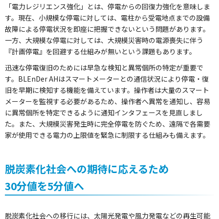
「電力レジリエンス強化」とは、停電からの回復力強化を意味しま
す。現在、小規模な停電に対しては、電柱から受電地点までの設備
故障による停電状況を即座に把握できないという問題があります。
一方、大規模な停電に対しては、大規模災害時の電源喪失に伴う
『計画停電』を回避する仕組みが無いという課題もあります。
迅速な停電復旧のためには早急な検知と異常個所の特定が重要で
す。BLEnDer AHはスマートメーターとの通信状況により停電・復
旧を早期に検知する機能を備えています。操作者は大量のスマート
メーターを監視する必要があるため、操作者へ異常を通知し、容易
に異常個所を特定できるように通知インタフェースを見直しまし
た。また、大規模災害発生時に完全停電を防ぐため、遠隔で各需要
家が使用できる電力の上限値を緊急に制限する仕組みも備えます。
脱炭素化社会への期待に応えるため
30分値を5分値へ
脱炭素化社会への移行には、太陽光発電や風力発電などの再生可能