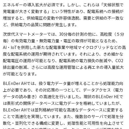
エネルギーの導入拡大が必須です。しかし、これらは「天候状態で
発電量が大きく変動する」という特性があり、配電系統への接続が
増加すると、供給電圧の変動や許容値逸脱、需要と供給の不一致な
ど、供給電力の品質に問題が発生します。
次世代スマートメーターでは、30分毎の計測の他に、高粒度（５分
毎）の有効電力量・無効電力量・電圧の取得が可能となるため、
AI・IoTを併用した新たな配電事業や地域マイクログリッドなどの高
度な配電系統の運用が期待されています。それにより、きめ細かな
配電電圧の運用が可能となり、配電系統の電力損失の削減や、CO2
排出量の削減、さらには高度な運用管理による再エネの導入量拡大
が可能となります。
BLEnDer AHでは、扱う電力データ量が増えることから処理能力向
上が必要であり、その対応策の一つとして、データアクセス（電力
データの読み書き）の高速化を行いました。現状のBLEnDer HEで
は表形式の関係データベースに電力データを格納していましたが、
BLEnDer AHでは並列格納が可能な高速なデータベースに変更する
ことで高速化を実現しています。また、複数台のサーバで処理を分
散化・並列化できる構成に変更し、処理性能と可用性を向上させて