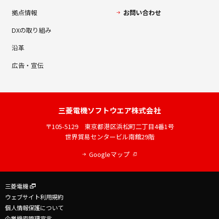
拠点情報
お問い合わせ
DXの取り組み
沿革
広告・宣伝
三菱電機
ソフトウエア株式会社
〒105-5129
東京都港区浜松町二丁目4番1号
世界貿易センタービル南館29階
Googleマップ
三菱電機
ウェブサイト利用規約
個人情報保護について
企業機密管理宣言