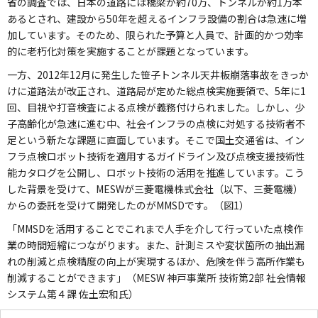
省の調査では、日本の道路には橋梁が約70万、トンネルが約1万本
あるとされ、建設から50年を超えるインフラ設備の割合は急速に増
加しています。そのため、限られた予算と人員で、計画的かつ効率
的に老朽化対策を実施することが課題となっています。
一方、2012年12月に発生した笹子トンネル天井板崩落事故をきっか
けに道路法が改正され、道路局が定めた総点検実施要領で、5年に1
回、目視や打音検査による点検が義務付けられました。しかし、少
子高齢化が急速に進む中、社会インフラの点検に対処する技術者不
足という新たな課題に直面しています。そこで国土交通省は、イン
フラ点検ロボット技術を適用するガイドライン及び点検支援技術性
能カタログを公開し、ロボット技術の活用を推進しています。こう
した背景を受けて、MESWが三菱電機株式会社（以下、三菱電機）
からの委託を受けて開発したのがMMSDです。（図1）
「MMSDを活用することでこれまで人手を介して行っていた点検作
業の時間短縮につながります。また、計測ミスや変状箇所の抽出漏
れの削減と点検精度の向上が実現するほか、危険を伴う高所作業も
削減することができます」（MESW 神戸事業所 技術第2部 社会情報
システム第４課 佐土宏和氏）