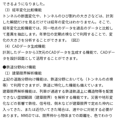
できるようになりました。
（3）経年変化比較機能
トンネルの断面変化や、トンネルのひび割れの大きさなどは、計測
した瞬間だけを見るだけでは経年の変化はわかりません。そこで、
経年変化比較機能では、同一地点のデータを過去のデータと比較し
て差異を抽出します。年単位の定期点検などで利用することで、変
化の大きさを分析することができます。（図2）
（4）CADデータ生成機能
計測したデータから3次元のCADデータを生成する機能で、CADデー
タを設計図面として活用することができます。
●鉄道分野向け機能
（1）建築限界解析機能
上記の道路分野向け機能は、鉄道分野においても（トンネルの点検
等）で利用できますが、鉄道に特化した機能も備えています。
建築限界解析機能は、列車が通過する鉄道軌道上に構造物等を配置
できない空間範囲（建築限界）を解析する機能です。災害や地形変
化などの影響で鉄柱、信号柱、倒木などが建築限界で定めた枠内に
入ってきた、または近付いてきた場合は、速やかに対処する必要が
あります。MMSDでは、限界枠から物体までの距離を、色でわかり