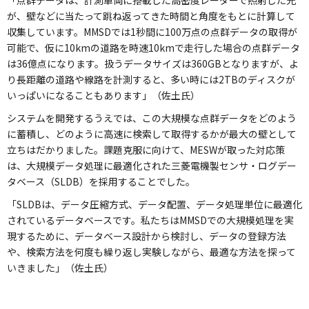
が、壁などに当たって跳ね返ってきた時間と角度をもとに計算して
収集しています。MMSDでは1秒間に100万点の点群データの取得が
可能で、仮に10kmの道路を時速10kmで走行した場合の点群データ
は36億点になります。扱うデータサイズは360GBとなりますが、よ
り長距離の道路や線路を計測すると、多い時には2TBのディスクが
いっぱいになることもあります」（佐土氏）
システムを開発するうえでは、この大規模な点群データをどのよう
に蓄積し、どのように高速に検索して取得するかが最大の壁として
立ちはだかりました。課題克服に向けて、MESWが取った対応策
は、大規模データ処理に最適化された三菱電機製センサ・ログデー
タベース（SLDB）を採用することでした。
「SLDBは、データ圧縮方式、データ配置、データ処理単位に最適化
されているデータベースです。私たちはMMSDでの大規模処理を実
現するために、データベース設計から検討し、データの登録方法
や、検索方法を何度も繰り返し実験しながら、最適な方法を探って
いきました」（佐土氏）