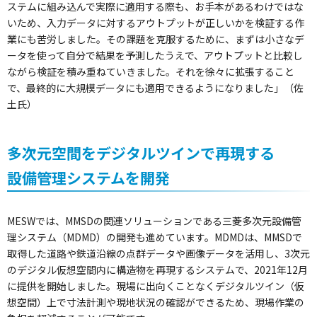
ステムに組み込んで実際に適用する際も、お手本があるわけではな
いため、入力データに対するアウトプットが正しいかを検証する作
業にも苦労しました。その課題を克服するために、まずは小さなデ
ータを使って自分で結果を予測したうえで、アウトプットと比較し
ながら検証を積み重ねていきました。それを徐々に拡張すること
で、最終的に大規模データにも適用できるようになりました」（佐
土氏）
多次元空間をデジタルツインで再現する
設備管理システムを開発
MESWでは、MMSDの関連ソリューションである三菱多次元設備管
理システム（MDMD）の開発も進めています。MDMDは、MMSDで
取得した道路や鉄道沿線の点群データや画像データを活用し、3次元
のデジタル仮想空間内に構造物を再現するシステムで、2021年12月
に提供を開始しました。現場に出向くことなくデジタルツイン（仮
想空間）上で寸法計測や現地状況の確認ができるため、現場作業の