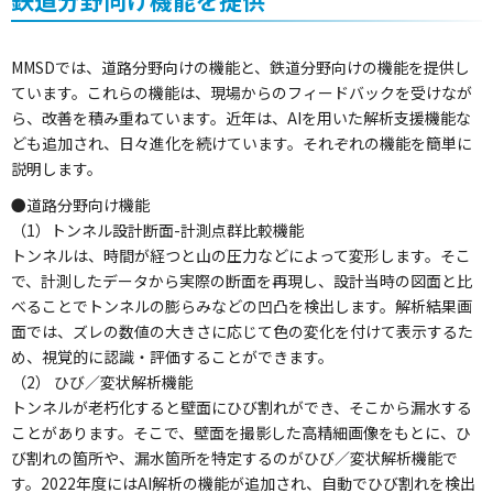
鉄道分野向け機能を提供
MMSDでは、道路分野向けの機能と、鉄道分野向けの機能を提供し
ています。これらの機能は、現場からのフィードバックを受けなが
ら、改善を積み重ねています。近年は、AIを用いた解析支援機能な
ども追加され、日々進化を続けています。それぞれの機能を簡単に
説明します。
●道路分野向け機能
（1）トンネル設計断面-計測点群比較機能
トンネルは、時間が経つと山の圧力などによって変形します。そこ
で、計測したデータから実際の断面を再現し、設計当時の図面と比
べることでトンネルの膨らみなどの凹凸を検出します。解析結果画
面では、ズレの数値の大きさに応じて色の変化を付けて表示するた
め、視覚的に認識・評価することができます。
（2） ひび／変状解析機能
トンネルが老朽化すると壁面にひび割れができ、そこから漏水する
ことがあります。そこで、壁面を撮影した高精細画像をもとに、ひ
び割れの箇所や、漏水箇所を特定するのがひび／変状解析機能で
す。2022年度にはAI解析の機能が追加され、自動でひび割れを検出