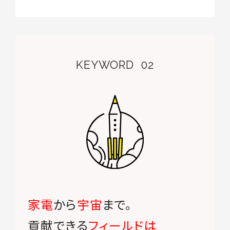
KEYWORD
02
家電
から
宇宙
まで。
貢献できる
フィールドは