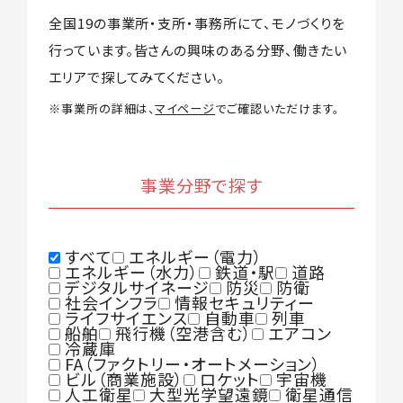
全国19の事業所・支所・事務所にて、モノづくりを
行っています。
皆さんの興味のある分野、働きたい
エリアで探してみてください。
※事業所の詳細は、
マイページ
でご確認いただけます。
事業分野で探す
すべて
エネルギー（電力）
エネルギー（水力）
鉄道・駅
道路
デジタルサイネージ
防災
防衛
社会インフラ
情報セキュリティー
ライフサイエンス
自動車
列車
船舶
飛行機（空港含む）
エアコン
冷蔵庫
FA（ファクトリー・オートメーション）
ビル（商業施設）
ロケット
宇宙機
人工衛星
大型光学望遠鏡
衛星通信