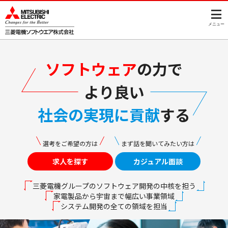
このページの本文へ
メニュー
ソフトウェア
の力で
より良い
社会の実現に貢献
する
選考をご希望の方は
まず話を聞いてみたい方は
求人を探す
カジュアル面談
三菱電機グループの
ソフトウェア開発の
中核を担う
家電製品から宇宙まで
幅広い事業領域
システム開発の
全ての領域を担当