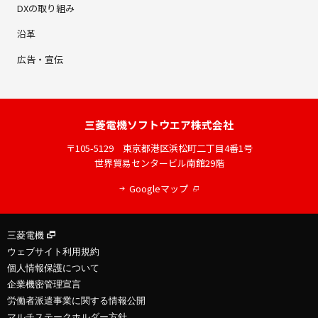
DXの取り組み
沿革
広告・宣伝
三菱電機
ソフトウエア株式会社
〒105-5129
東京都港区浜松町二丁目4番1号
世界貿易センタービル南館29階
Googleマップ
三菱電機
ウェブサイト利用規約
個人情報保護について
企業機密管理宣言
労働者派遣事業に関する情報公開
マルチステークホルダー方針