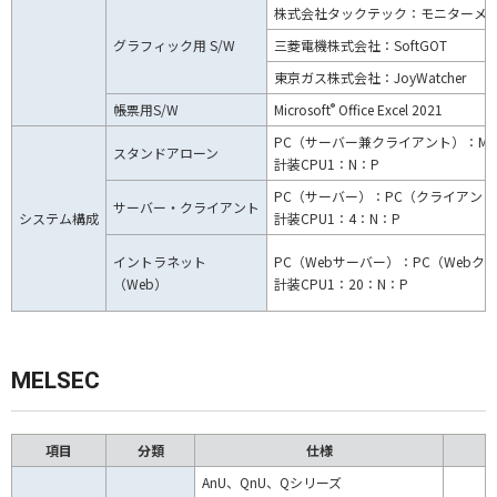
株式会社タックテック：モニターメ
グラフィック用 S/W
三菱電機株式会社：SoftGOT
東京ガス株式会社：JoyWatcher
®
帳票用S/W
Microsoft
Office Excel 2021
PC（サーバー兼クライアント）：MEL
スタンドアローン
計装CPU1：N：P
PC（サーバー）：PC（クライアント）
サーバー・クライアント
システム構成
計装CPU1：4：N：P
イントラネット
PC（Webサーバー）：PC（Webクラ
（Web）
計装CPU1：20：N：P
MELSEC
項目
分類
仕様
AnU、QnU、Qシリーズ