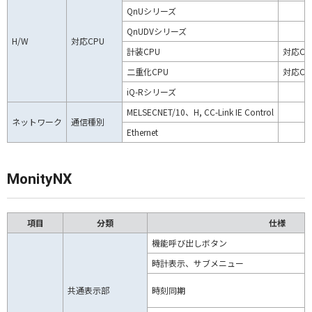
QnUシリーズ
QnUDVシリーズ
H/W
対応CPU
計装CPU
対応CPU
二重化CPU
対応CP
iQ-Rシリーズ
MELSECNET/10、H, CC-Link IE Control
ネットワーク
通信種別
Ethernet
MonityNX
項目
分類
仕様
機能呼び出しボタン
時計表示、サブメニュー
共通表示部
時刻同期