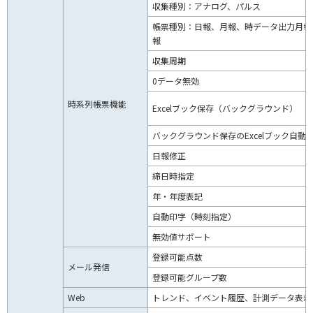
収集種別：アナログ、パルス
帳票種別：日報、月報、時データ出力月報
報
収集周期
0データ無効
時系列帳票機能
Excelブック保存（バックグラウンド）
バックグラウンド保存のExcelブック自動
日報修正
締日時指定
年・年度表記
自動印字（時刻指定）
無効値サポート
登録可能点数
メール発信
登録可能グループ数
Web
トレンド、イベント履歴、計測データ表示