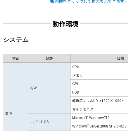
画像をクリックして拡大表示できます。
動作環境
システム
項目
分類
仕様
CPU
メモリ
GPU
H/W
HDD
解像度：フルHD（1920×1080）
マルチモニタ
環境
®
®
Microsoft
Windows
10
サポートOS
®
Windows
Server 2008 SP2(64ビ