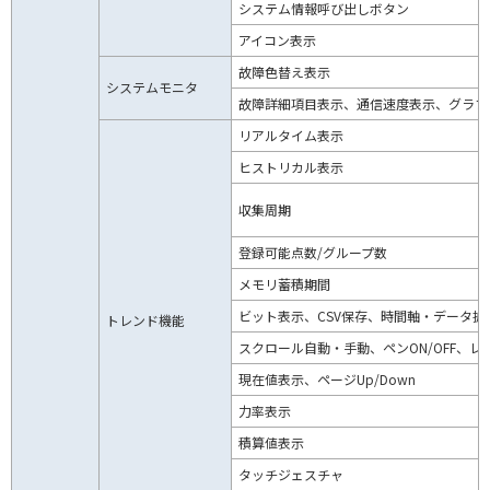
システム情報呼び出しボタン
アイコン表示
故障色替え表示
システムモニタ
故障詳細項目表示、通信速度表示、グラフ
リアルタイム表示
ヒストリカル表示
収集周期
登録可能点数/グループ数
メモリ蓄積期間
ビット表示、CSV保存、時間軸・データ拡
トレンド機能
スクロール自動・手動、ペンON/OFF、レ
現在値表示、ページUp/Down
力率表示
積算値表示
タッチジェスチャ