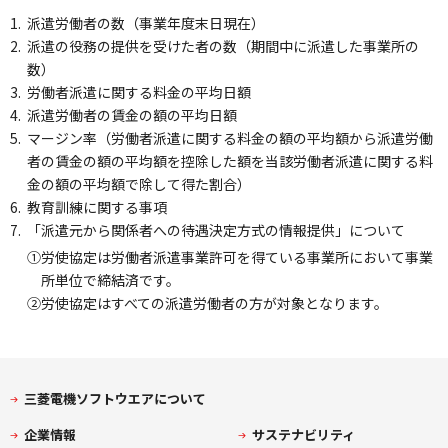
1.
派遣労働者の数（事業年度末日現在）
2.
派遣の役務の提供を受けた者の数（期間中に派遣した事業所の
数）
3.
労働者派遣に関する料金の平均日額
4.
派遣労働者の賃金の額の平均日額
5.
マージン率（労働者派遣に関する料金の額の平均額から派遣労働
者の賃金の額の平均額を控除した額を当該労働者派遣に関する料
金の額の平均額で除して得た割合）
6.
教育訓練に関する事項
7.
「派遣元から関係者への待遇決定方式の情報提供」について
①
労使協定は労働者派遣事業許可を得ている事業所において事業
所単位で締結済です。
②
労使協定はすべての派遣労働者の方が対象となります。
三菱電機ソフトウエアについて
企業情報
サステナビリティ